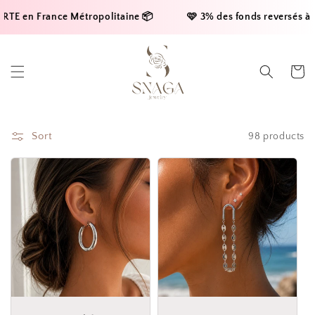
Skip to
France Métropolitaine 📦     
    🩷 3% des fonds reversés à la ligue
content
Cart
Sort
98 products