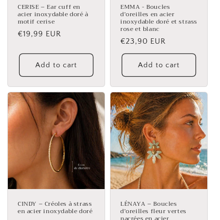
CERISE – Ear cuff en
EMMA - Boucles
acier inoxydable doré à
d’oreilles en acier
motif cerise
inoxydable doré et strass
rose et blanc
Regular
€19,99 EUR
Regular
€23,90 EUR
price
price
Add to cart
Add to cart
CINDY – Créoles à strass
LÉNAYA – Boucles
en acier inoxydable doré
d’oreilles fleur vertes
nacrées en acier