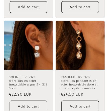
price
Add to cart
Add to cart
SOLINE - Boucles
CAMILLE - Boucles
d’oreilles en acier
d'oreilles pendantes en
inoxydable argenté - Œil
acier inoxydable doré et
Soleil
cristaux pêche ambrés
Regular
€22,90 EUR
Regular
€24,50 EUR
price
price
Add to cart
Add to cart