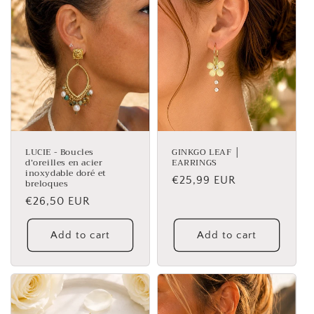
LUCIE - Boucles
GINKGO LEAF │
d’oreilles en acier
EARRINGS
inoxydable doré et
Regular
€25,99 EUR
breloques
price
Regular
€26,50 EUR
price
Add to cart
Add to cart