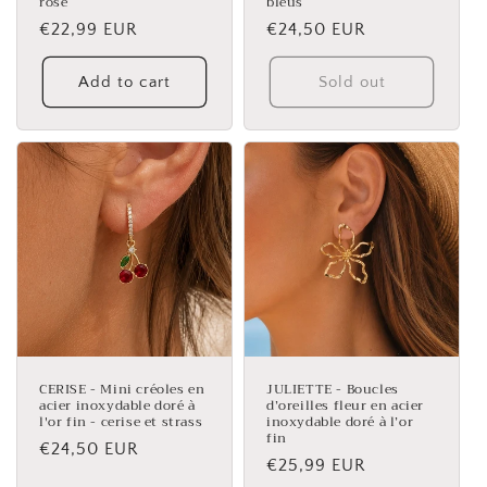
rose
bleus
Regular
€22,99 EUR
Regular
€24,50 EUR
price
price
Add to cart
Sold out
CERISE - Mini créoles en
JULIETTE - Boucles
acier inoxydable doré à
d’oreilles fleur en acier
l'or fin - cerise et strass
inoxydable doré à l’or
fin
Regular
€24,50 EUR
Regular
€25,99 EUR
price