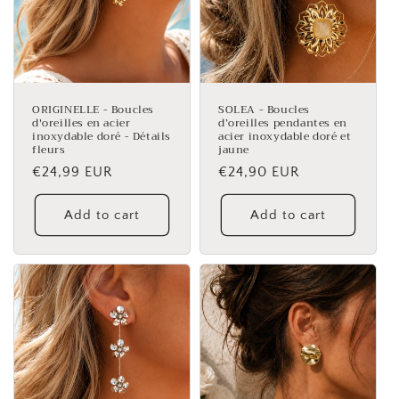
ORIGINELLE - Boucles
SOLEA - Boucles
d'oreilles en acier
d’oreilles pendantes en
inoxydable doré - Détails
acier inoxydable doré et
fleurs
jaune
Regular
€24,99 EUR
Regular
€24,90 EUR
price
price
Add to cart
Add to cart