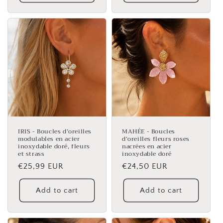
IRIS - Boucles d’oreilles
MAHÉE - Boucles
modulables en acier
d’oreilles fleurs roses
inoxydable doré, fleurs
nacrées en acier
et strass
inoxydable doré
Regular
€25,99 EUR
Regular
€24,50 EUR
price
price
Add to cart
Add to cart