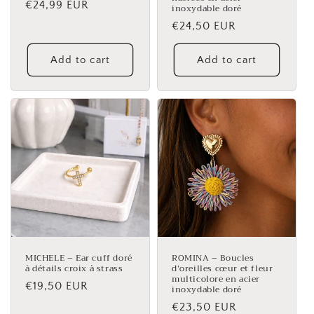
Regular
€24,99 EUR
inoxydable doré
price
Regular
€24,50 EUR
price
Add to cart
Add to cart
MICHELE – Ear cuff doré
ROMINA – Boucles
à détails croix à strass
d’oreilles cœur et fleur
multicolore en acier
Regular
€19,50 EUR
inoxydable doré
price
Regular
€23,50 EUR