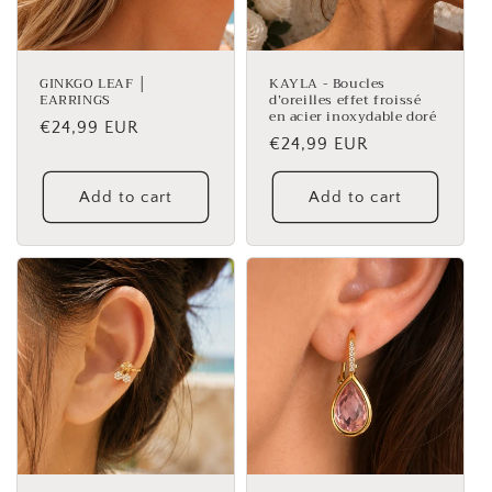
GINKGO LEAF │
KAYLA - Boucles
EARRINGS
d’oreilles effet froissé
en acier inoxydable doré
Regular
€24,99 EUR
Regular
€24,99 EUR
price
price
Add to cart
Add to cart