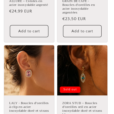
ALLURE – Créoles en
GRAIN DE CAFE -
acier inoxydable argenté
Boucles d’oreilles en
acier inoxydable
Regular
€24,99 EUR
argentées
price
Regular
€23,50 EUR
price
Add to cart
Add to cart
Sold out
LALY - Boucles d’oreilles
ZORA STUD – Boucles
à clip en acier
d’oreilles œil en acier
inoxydable doré et strass
inoxydable doré et strass