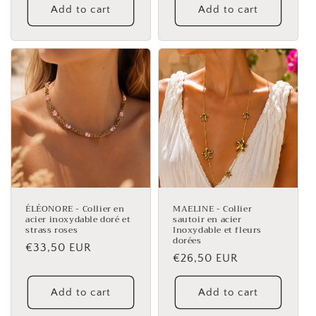
Add to cart
Add to cart
ÉLÉONORE - Collier en
MAELINE - Collier
acier inoxydable doré et
sautoir en acier
strass roses
Inoxydable et fleurs
dorées
Regular
€33,50 EUR
Regular
€26,50 EUR
price
price
Add to cart
Add to cart