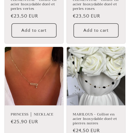
acier Inoxydable doré et
acier Inoxydable doré et
perles vertes
perles roses
Regular
€23,50 EUR
Regular
€23,50 EUR
price
price
Add to cart
Add to cart
PRINCESS │ NECKLACE
MARILOUS - Collier en
acier Inoxydable doré et
Regular
€25,90 EUR
pierres noires
price
Regular
€24,50 EUR