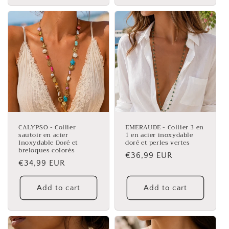
CALYPSO - Collier
EMERAUDE - Collier 3 en
sautoir en acier
1 en acier inoxydable
Inoxydable Doré et
doré et perles vertes
breloques colorés
Regular
€36,99 EUR
Regular
€34,99 EUR
price
price
Add to cart
Add to cart