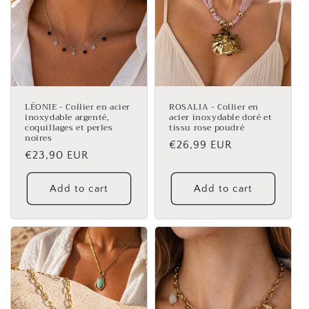
LÉONIE - Collier en acier
ROSALIA - Collier en
inoxydable argenté,
acier inoxydable doré et
coquillages et perles
tissu rose poudré
noires
Regular
€26,99 EUR
Regular
€23,90 EUR
price
price
Add to cart
Add to cart