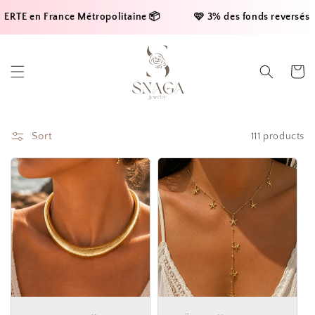
Skip to
n France Métropolitaine 📦     
    🩷 3% des fonds reversés à la lig
content
Cart
Sort
111 products