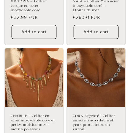
VICTORIA – Collier
NAÏA – Collier Y en acier
torque en acier
inoxydable doré –
inoxydable doré
Étoiles de mer
Regular
€32,99 EUR
Regular
€26,50 EUR
price
price
Add to cart
Add to cart
CHARLIE – Collier en
ZORA Argenté - Collier
acier inoxydable doré et
en acier inoxydable et
perles multicolores -
yeux protecteurs en
motifs poissons
zircon