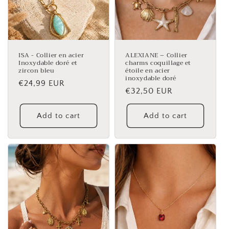
ISA - Collier en acier
ALEXIANE – Collier
Inoxydable doré et
charms coquillage et
zircon bleu
étoile en acier
inoxydable doré
Regular
€24,99 EUR
Regular
€32,50 EUR
price
price
Add to cart
Add to cart