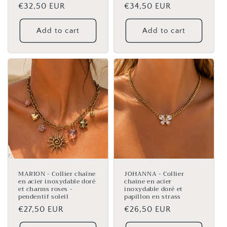
Regular
€32,50 EUR
Regular
€34,50 EUR
price
price
Add to cart
Add to cart
MARION - Collier chaîne
JOHANNA - Collier
en acier inoxydable doré
chaine en acier
et charms roses -
inoxydable doré et
pendentif soleil
papillon en strass
Regular
€27,50 EUR
Regular
€26,50 EUR
price
price