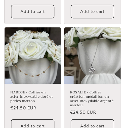
price
Add to cart
Add to cart
NADEGE - Collier en
ROSALIE - Collier
acier Inoxydable doré et
création médaillon en
perles marron
acier Inoxydable argenté
martelé
Regular
€24,50 EUR
Regular
€24,50 EUR
price
price
Add to cart
Add to cart