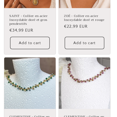
SAINT - Collier en acier
ZOÉ - Collier en acier
Inoxydable doré et gros
Inoxydable doré et rouge
pendentifs
Regular
€22,99 EUR
Regular
€34,99 EUR
price
price
Add to cart
Add to cart
CLEMENTINE - Collier en
CLEMENTINE - Collier en