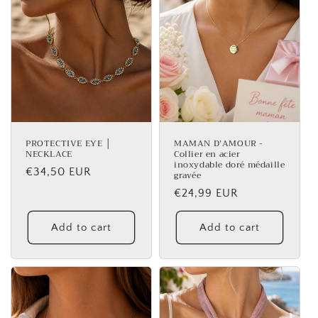
PROTECTIVE EYE │
MAMAN D’AMOUR -
NECKLACE
Collier en acier
inoxydable doré médaille
Regular
€34,50 EUR
gravée
price
Regular
€24,99 EUR
price
Add to cart
Add to cart