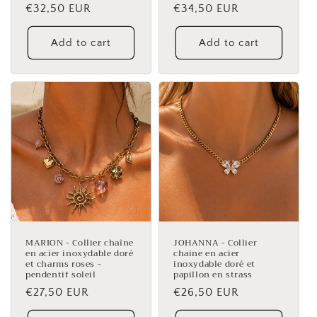
Regular
€32,50 EUR
Regular
€34,50 EUR
price
price
Add to cart
Add to cart
MARION - Collier chaîne
JOHANNA - Collier
en acier inoxydable doré
chaine en acier
et charms roses -
inoxydable doré et
pendentif soleil
papillon en strass
Regular
€27,50 EUR
Regular
€26,50 EUR
price
price