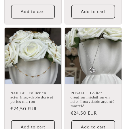
price
Add to cart
Add to cart
NADEGE - Collier en
ROSALIE - Collier
acier Inoxydable doré et
création médaillon en
perles marron
acier Inoxydable argenté
martelé
Regular
€24,50 EUR
Regular
€24,50 EUR
price
price
Add to cart
Add to cart