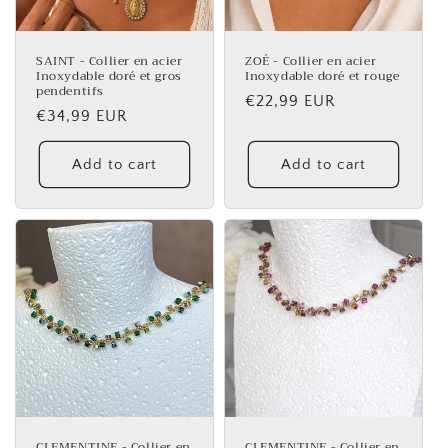
SAINT - Collier en acier
ZOÉ - Collier en acier
Inoxydable doré et gros
Inoxydable doré et rouge
pendentifs
Regular
€22,99 EUR
Regular
€34,99 EUR
price
price
Add to cart
Add to cart
CLEMENTINE - Collier en
CLEMENTINE - Collier en