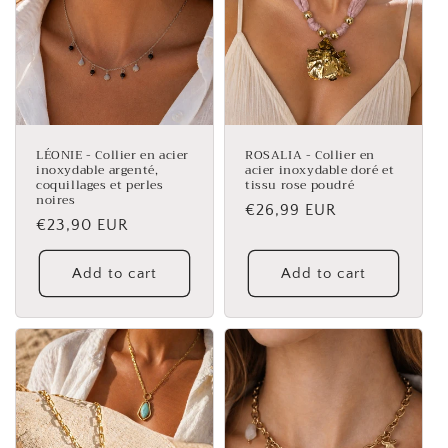
LÉONIE - Collier en acier
ROSALIA - Collier en
inoxydable argenté,
acier inoxydable doré et
coquillages et perles
tissu rose poudré
noires
Regular
€26,99 EUR
Regular
€23,90 EUR
price
price
Add to cart
Add to cart