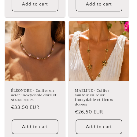
Add to cart
Add to cart
ÉLÉONORE - Collier en
MAELINE - Collier
acier inoxydable doré et
sautoir en acier
strass roses
Inoxydable et fleurs
dorées
Regular
€33,50 EUR
Regular
€26,50 EUR
price
price
Add to cart
Add to cart