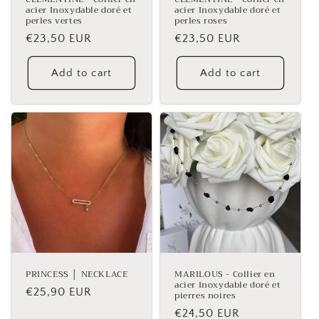
acier Inoxydable doré et
acier Inoxydable doré et
perles vertes
perles roses
Regular
€23,50 EUR
Regular
€23,50 EUR
price
price
Add to cart
Add to cart
PRINCESS │ NECKLACE
MARILOUS - Collier en
acier Inoxydable doré et
Regular
€25,90 EUR
pierres noires
price
Regular
€24,50 EUR