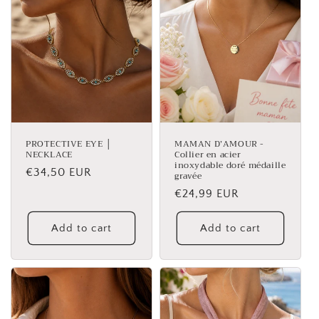
PROTECTIVE EYE │
MAMAN D’AMOUR -
NECKLACE
Collier en acier
inoxydable doré médaille
Regular
€34,50 EUR
gravée
price
Regular
€24,99 EUR
price
Add to cart
Add to cart