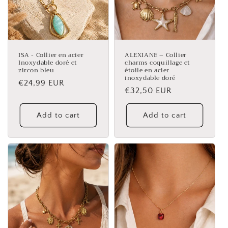
ISA - Collier en acier
ALEXIANE – Collier
Inoxydable doré et
charms coquillage et
zircon bleu
étoile en acier
inoxydable doré
Regular
€24,99 EUR
Regular
€32,50 EUR
price
price
Add to cart
Add to cart