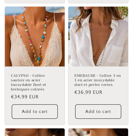
CALYPSO - Collier
EMERAUDE - Collier 3 en
sautoir en acier
1 en acier inoxydable
Inoxydable Doré et
doré et perles vertes
breloques colorés
Regular
€36,99 EUR
Regular
€34,99 EUR
price
price
Add to cart
Add to cart