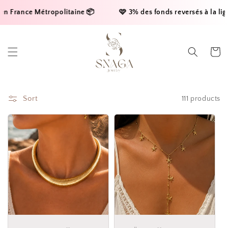
Skip to
e Métropolitaine 📦     
    🩷 3% des fonds reversés à la ligue cont
content
Cart
Sort
111 products