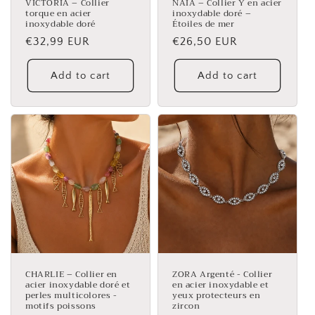
VICTORIA – Collier
NAÏA – Collier Y en acier
torque en acier
inoxydable doré –
inoxydable doré
Étoiles de mer
Regular
€32,99 EUR
Regular
€26,50 EUR
price
price
Add to cart
Add to cart
CHARLIE – Collier en
ZORA Argenté - Collier
acier inoxydable doré et
en acier inoxydable et
perles multicolores -
yeux protecteurs en
motifs poissons
zircon