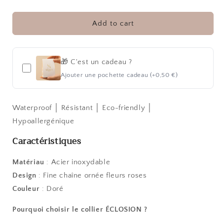
ÉCLOSION
ÉCLOSION
POUDRÉ
POUDRÉ
|
|
Add to cart
COLLIER
COLLIER
🎁 C'est un cadeau ?
Ajouter une pochette cadeau (+0,50 €)
Waterproof │ Résistant │ Eco-friendly │
Hypoallergénique
Caractéristiques
Matériau
: Acier inoxydable
Design
: Fine chaîne ornée fleurs roses
Couleur
: Doré
Pourquoi choisir le collier ÉCLOSION
?