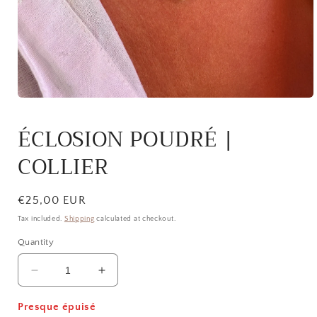
Open
media
1
ÉCLOSION POUDRÉ |
in
modal
COLLIER
Regular
€25,00 EUR
price
Tax included.
Shipping
calculated at checkout.
Quantity
Decrease
Increase
quantity
quantity
for
for
Presque épuisé