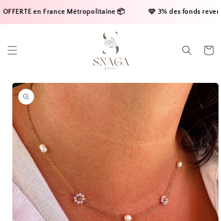
Skip to
FFERTE en France Métropolitaine 📦     
    🩷 3% des fonds reversés
content
Cart
Skip to
product
information