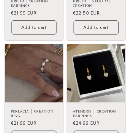
KRISTA│ CREATION
KRISTA │ NECKLACE
EARRINGS
CREATION
Regular
€21,99 EUR
Regular
€22,50 EUR
price
price
Add to cart
Add to cart
PERLACIA │ CREATION
ATENDRIS │ CREATION
RING
EARRINGS
Regular
€21,99 EUR
Regular
€24,99 EUR
price
price