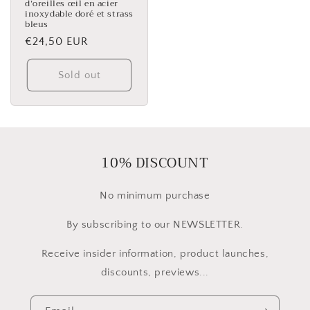
d’oreilles œil en acier
inoxydable doré et strass
bleus
Regular
€24,50 EUR
price
Sold out
10% DISCOUNT
No minimum purchase
By subscribing to our NEWSLETTER.
Receive insider information, product launches,
discounts, previews...