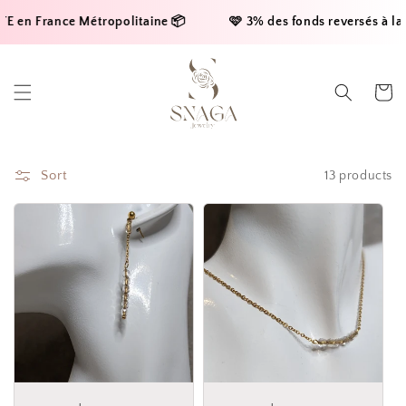
Skip to
n France Métropolitaine 📦     
    🩷 3% des fonds reversés à la ligu
content
Cart
Sort
13 products