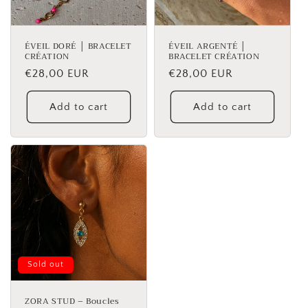
ÉVEIL DORÉ │ BRACELET
ÉVEIL ARGENTÉ │
CRÉATION
BRACELET CRÉATION
Regular
€28,00 EUR
Regular
€28,00 EUR
price
price
Add to cart
Add to cart
Sold out
ZORA STUD – Boucles